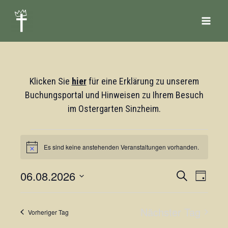
Zum
Inhalt
springen
Klicken Sie
hier
für eine Erklärung zu unserem
Buchungsportal und Hinweisen zu Ihrem Besuch
im Ostergarten Sinzheim.
Veranstaltungen
Es sind keine anstehenden Veranstaltungen vorhanden.
für
Hinweis
6.
06.08.2026
Veranstaltung
Veranst
Suche
August
Tag
Suche
Ansich
Datum
2026
wählen.
und
Navigat
Nächster Tag
Vorheriger Tag
Ansichten,