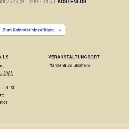
pril 2025 @ 13:00
-
14:00
KOSTENLOS
Zum Kalender hinzufügen
AILS
VERANSTALTUNGSORT
Pfarrzentrum Sinzheim
m:
ril 2025
 - 14:00
tt:
nlos