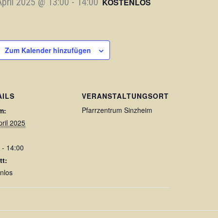
April 2025 @ 13:00
-
14:00
KOSTENLOS
Zum Kalender hinzufügen
AILS
VERANSTALTUNGSORT
Pfarrzentrum Sinzheim
m:
pril 2025
 - 14:00
tt:
nlos